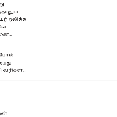
று
்தாலும்
ர் ஒலிக்க
டவே
னை...
போல்
குறது
ி வரிகள்...
ேன்