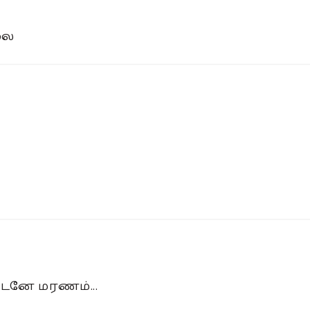
லை
ுடனே மரணம்...