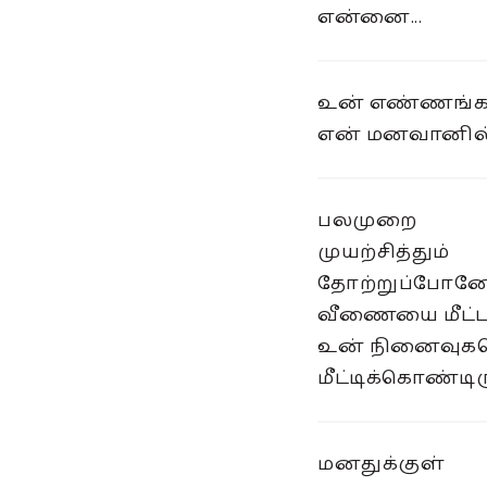
என்னை...
உன் எண்ணங்க
என் மனவானில்
பலமுறை
முயற்சித்தும்
தோற்றுப்போன
வீணையை மீட்ட..
உன் நினைவு
மீட்டிக்கொண்டிர
மனதுக்குள்