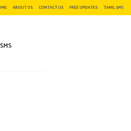
OME
ABOUT US
CONTACT US
FREE UPDATES
TAMIL SMS
SMS