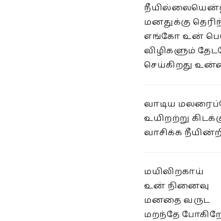
நீயில்லையென்
மனதுக்கு தெரிந
எங்கோ உன் பெய
விழிகளும் தே
செய்கிறது உன்
வாடிய மலரைப்
உயிறற்று கிடக்
வாசிக்க நீயின்ற
மயிலிறகாய்
உன் நினைவு
மனதை வருட
மறந்தே போகிற