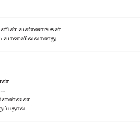
ளின் வண்ணங்கள்
 வானவில்லானது...
ேன்
..
களென்னை
ுப்பதால்