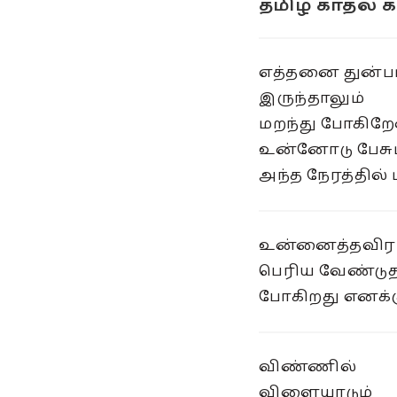
தமிழ் காதல் க
எத்தனை துன்ப
இருந்தாலும்
மறந்து போகிறே
உன்னோடு பேசும
அந்த நேரத்தில் மட
உன்னைத்தவிர
பெரிய வேண்டுதல
போகிறது எனக்கு.
விண்ணில்
விளையாடும்