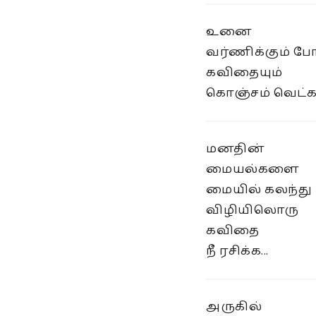
உனை
வர்ணிக்கும் ப
கவிதையும்
கொஞ்சம் வெட்கப
மனதின்
மையல்களை
மையில் கலந்து
விழியிலொரு
கவிதை
நீ ரசிக்க...
அருகில்