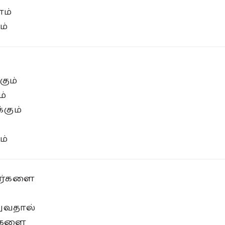
ோம்
ம்
்
கும்
ம்
்கும்
ம்
வர்களை
ுவதால்
ர்களை