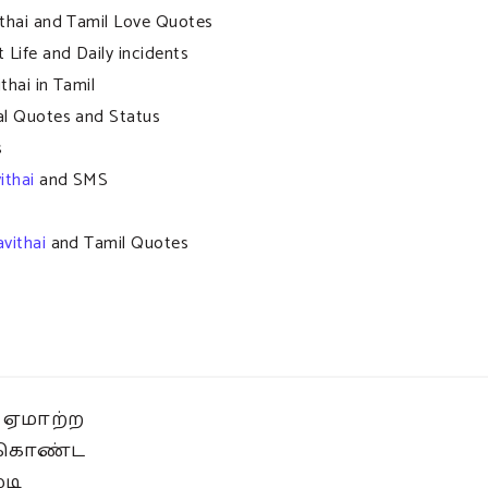
ithai and Tamil Love Quotes
 Life and Daily incidents
thai in Tamil
al Quotes and Status
s
ithai
and SMS
vithai
and Tamil Quotes
ஏமாற்ற
ு கொண்ட
டி