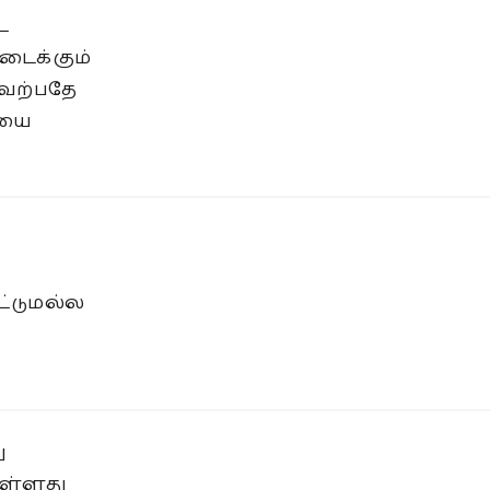
ட
ைக்கும்
ேற்பதே
ையை
ட்டுமல்ல
ு
ள்ளது