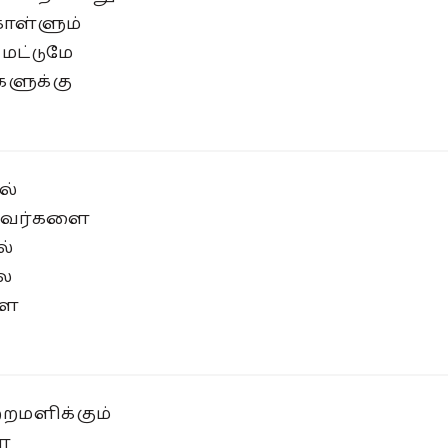
கொள்ளும்
மட்டுமே
களுக்கு
ல்
தவர்களை
ல்
ை
ளை
றமளிக்கும்
ை