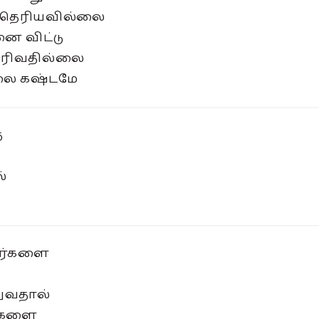
ு தெரியவில்லை
ை விட்டு
பிரிவதில்லை
்லை கஷ்டமே
ை
்
வர்களை
ுவதால்
ர்களை