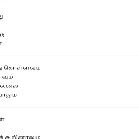
ு
டு
ன
து கொள்ளவும்
ளவும்
ில்லை
ோதும்
ள்
் கூறினாலும்