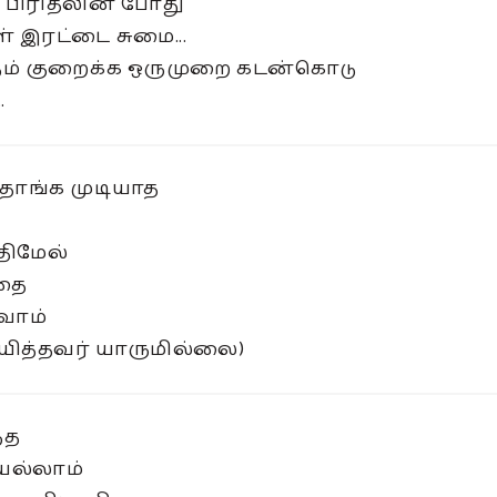
 பிரிதலின் போது
 இரட்டை சுமை...
ம் குறைக்க ஒருமுறை கடன்கொடு
.
தாங்க முடியாத
திமேல்
தை
வோம்
ித்தவர் யாருமில்லை)
்த
ெல்லாம்