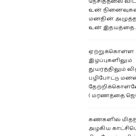
நேசித்தலை விட
உன் நினைவுகள்
மனதின் அழுத்த
உன் இதயத்தை..
ஏற்றுக்கொள்ள 
இழப்புகளிலும்
துயரத்திலும் வி
பழிபோட்டு மன
தேற்றிக்கொள்
( மரணத்தை ஜெய
கண்களில் மிதந
அழகிய காட்சிய