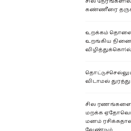
சில நேரங்களில
கண்ணீரை தருக
உறக்கம் தொலை
உறங்கிய நினை
விழித்துக்கொ(ல்)
தொட்டுச்செல்
விடாமல் துரத்து
சில ரணங்கள
மறக்க ஏதோவ
மனம் ரசிக்கதா
வேண்டும்