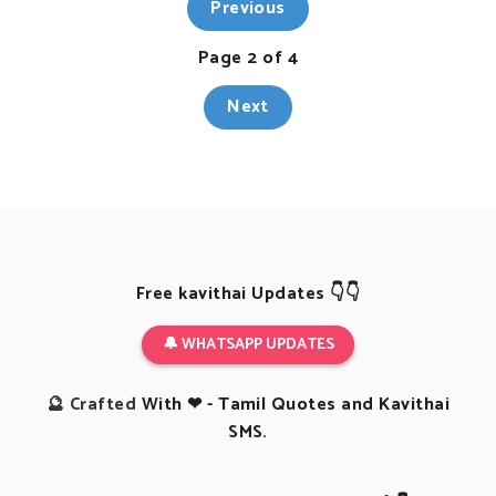
Previous
Page 2 of 4
Next
Free kavithai Updates 👇👇
🔔 WHATSAPP UPDATES
🔮 Crafted
With ❤ - Tamil Quotes and Kavithai
SMS.