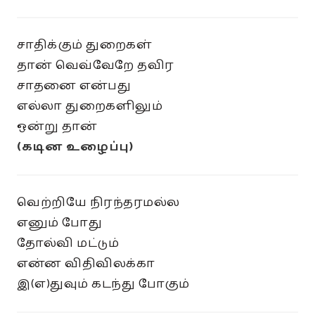
சாதிக்கும் துறைகள்
தான் வெவ்வேறே தவிர
சாதனை என்பது
எல்லா துறைகளிலும்
ஒன்று தான்
(கடின உழைப்பு)
வெற்றியே நிரந்தரமல்ல
எனும் போது
தோல்வி மட்டும்
என்ன விதிவிலக்கா
இ(எ)துவும் கடந்து போகும்